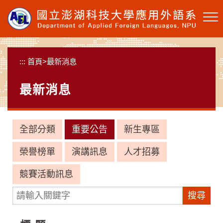
跳
到
主
要
內
:::
首頁
>
最新消息
容
區
最新消息
塊
全部分類
重要公告
新生專區
榮譽榜單
演講訊息
人才招募
競賽活動訊息
請輸入關鍵字