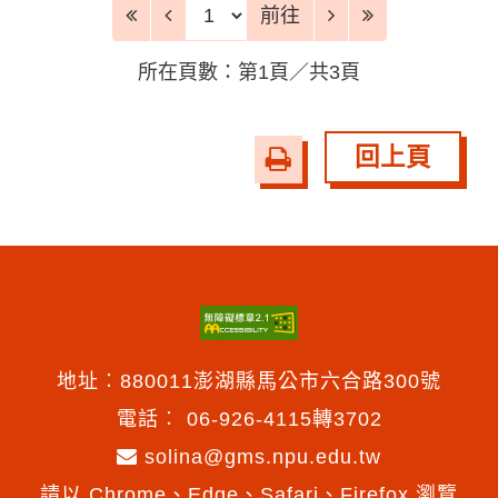
前往頁
前往
所在頁數：第1頁／共3頁
回上頁
友
善
列
印
地址︰880011澎湖縣馬公市六合路300號
電話︰
06-926-4115轉3702
solina@gms.npu.edu.tw
請以 Chrome、Edge、Safari、Firefox 瀏覽