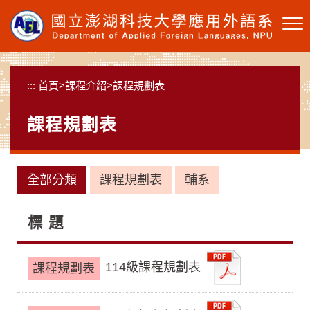
跳
到
主
要
內
:::
首頁
>
課程介紹
>
課程規劃表
容
區
課程規劃表
塊
全部分類
課程規劃表
輔系
標 題
114級課程規劃表
課程規劃表