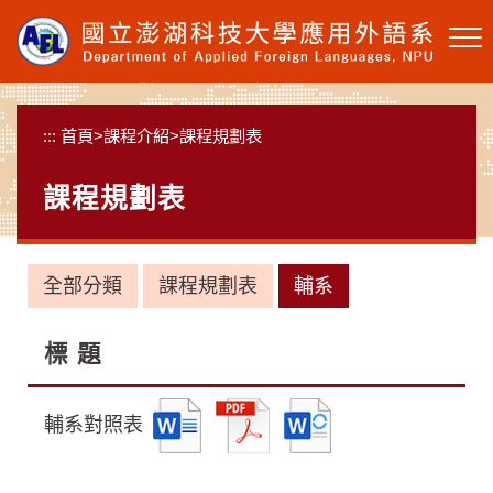
跳
到
主
要
內
:::
首頁
>
課程介紹
>
課程規劃表
容
區
課程規劃表
塊
全部分類
課程規劃表
輔系
標 題
輔系對照表