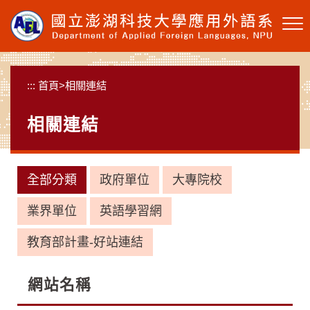
跳
到
主
要
內
:::
首頁
>
相關連結
容
區
相關連結
塊
全部分類
政府單位
大專院校
業界單位
英語學習網
教育部計畫-好站連結
網站名稱