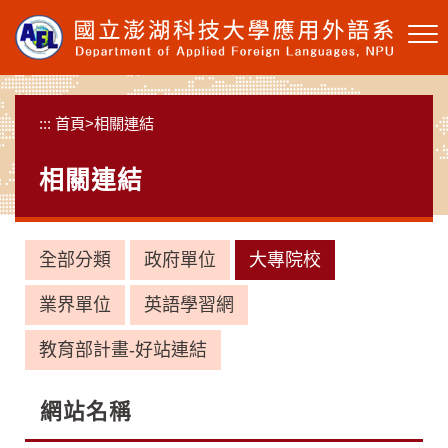
跳
到
主
要
內
:::
首頁
>
相關連結
容
區
相關連結
塊
全部分類
政府單位
大專院校
業界單位
英語學習網
教育部計畫-好站連結
網站名稱