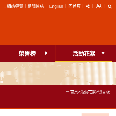
分享
字級
搜
網站導覽
｜
相關連結
｜
English
｜
回首頁
｜
｜
｜
:::
榮譽榜
活動花絮
:::
首頁
>
活動花絮
>
留言板