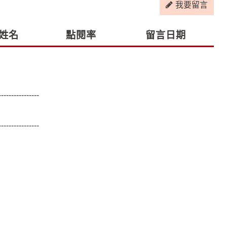
我要留言
姓名
點閱率
留言日期
----------------
----------------