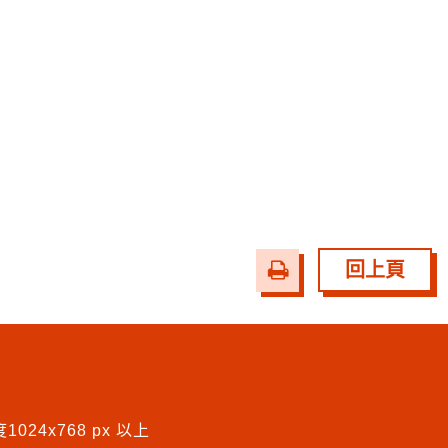
友
回上頁
善
列
印
024x768 px 以上