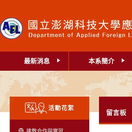
跳
到
主
要
內
容
區
塊
最新消息
本系簡介
:::
活動花絮
留言板
建教合作與實習