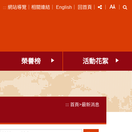
分享
字級
搜
網站導覽
｜
相關連結
｜
English
｜
回首頁
｜
｜
｜
:::
榮譽榜
活動花絮
:::
首頁
>
最新消息