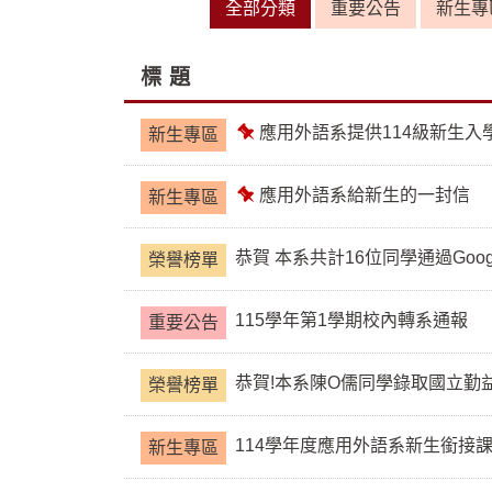
全部分類
重要公告
新生專
標 題
應用外語系提供114級新生入學
新生專區
置
頂
應用外語系給新生的一封信
新生專區
置
頂
恭賀 本系共計16位同學通過Google 
榮譽榜單
115學年第1學期校內轉系通報
重要公告
恭賀!本系陳O儒同學錄取國立勤
榮譽榜單
114學年度應用外語系新生銜接課程(G
新生專區