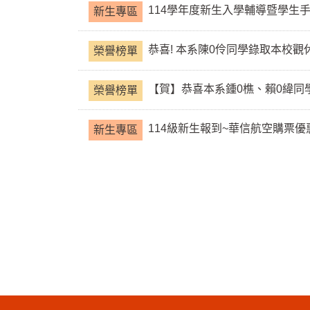
114學年度新生入學輔導暨學生
新生專區
恭喜! 本系陳0伶同學錄取本校觀休
榮譽榜單
【賀】恭喜本系鍾0樵、賴0緯同
榮譽榜單
114級新生報到~華信航空購票優
新生專區