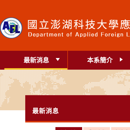
跳
到
主
要
內
容
區
塊
最新消息
本系簡介
最新消息