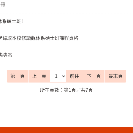
手冊
系碩士班 !
學錄取本校修讀觀休系碩士班課程資格
惠專案
前往頁
第一頁
上一頁
前往
下一頁
最末頁
所在頁數：第1頁／共7頁