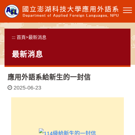
跳
到
主
要
內
:::
首頁
>
最新消息
容
區
最新消息
塊
應用外語系給新生的一封信
2025-06-23