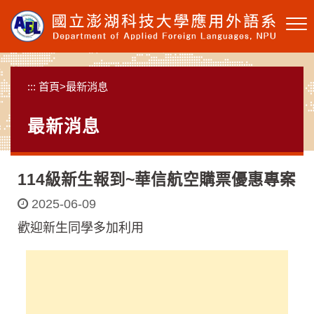
跳
到
主
要
內
:::
首頁
>
最新消息
容
區
最新消息
塊
114級新生報到~華信航空購票優惠專案
2025-06-09
歡迎新生同學多加利用