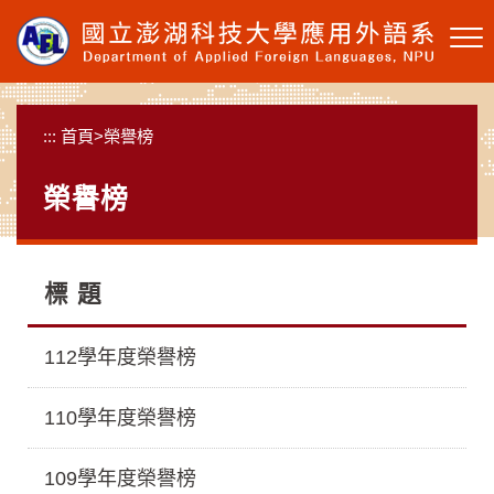
跳
到
主
要
內
:::
首頁
>
榮譽榜
容
區
榮譽榜
塊
標 題
112學年度榮譽榜
110學年度榮譽榜
109學年度榮譽榜