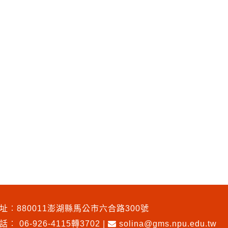
址︰880011澎湖縣馬公市六合路300號
電話︰
06-926-4115轉3702
|
solina@gms.npu.edu.tw