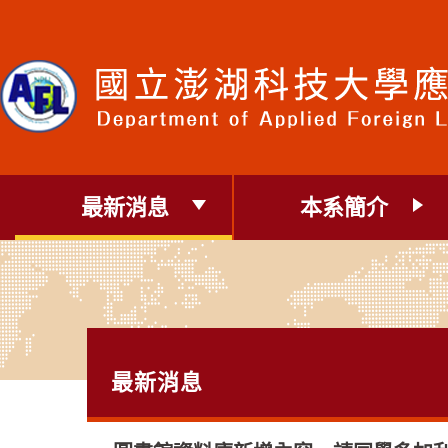
跳
到
主
要
內
容
區
塊
最新消息
本系簡介
最新消息