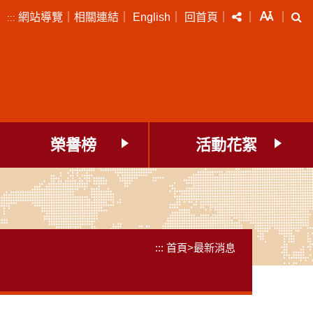
分享
字級
搜
網站導覽
｜
相關連結
｜
English
｜
回首頁
｜
｜
｜
:::
榮譽榜
活動花絮
:::
首頁
>
最新消息