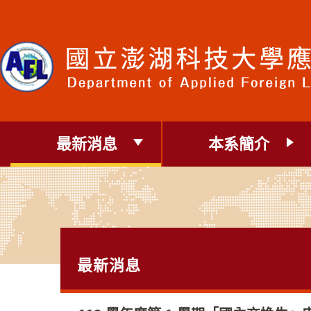
跳
到
主
要
內
容
區
塊
最新消息
本系簡介
最新消息