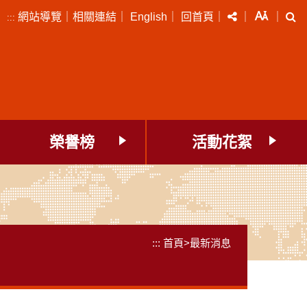
分享
字級
搜
網站導覽
｜
相關連結
｜
English
｜
回首頁
｜
｜
｜
:::
榮譽榜
活動花絮
:::
首頁
>
最新消息