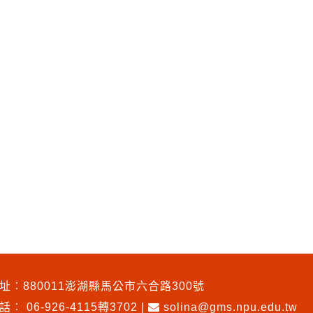
址︰880011澎湖縣馬公市六合路300號
電話︰
06-926-4115轉3702
|
solina@gms.npu.edu.tw