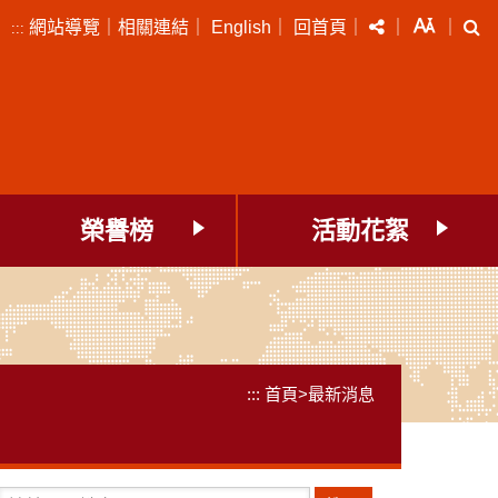
分享
字級
搜
網站導覽
｜
相關連結
｜
English
｜
回首頁
｜
｜
｜
:::
榮譽榜
活動花絮
:::
首頁
>
最新消息