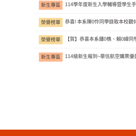
114學年度新生入學輔導暨學生
新生專區
恭喜! 本系陳0伶同學錄取本校觀休
榮譽榜單
【賀】恭喜本系鍾0樵、賴0緯同
榮譽榜單
114級新生報到~華信航空購票優
新生專區