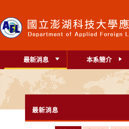
跳
到
主
要
內
容
區
塊
最新消息
本系簡介
最新消息