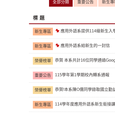
全部分類
重要公告
新生專
標 題
應用外語系提供114級新生入學
新生專區
置
頂
應用外語系給新生的一封信
新生專區
置
頂
恭賀 本系共計16位同學通過Google 
榮譽榜單
115學年第1學期校內轉系通報
重要公告
恭賀!本系陳O儒同學錄取國立勤
榮譽榜單
114學年度應用外語系新生銜接課程(G
新生專區