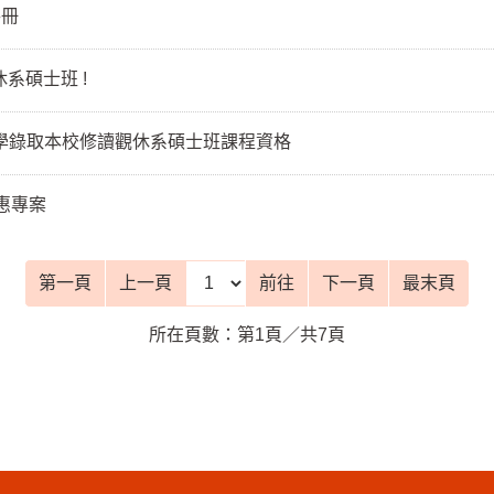
手冊
系碩士班 !
學錄取本校修讀觀休系碩士班課程資格
惠專案
前往頁
第一頁
上一頁
前往
下一頁
最末頁
所在頁數：第1頁／共7頁