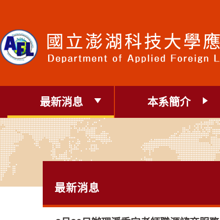
跳
到
主
要
內
容
區
塊
最新消息
本系簡介
最新消息