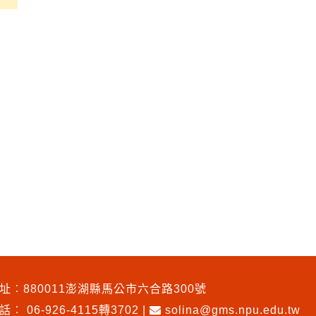
址︰880011澎湖縣馬公市六合路300號
電話︰
06-926-4115轉3702
|
solina@gms.npu.edu.tw