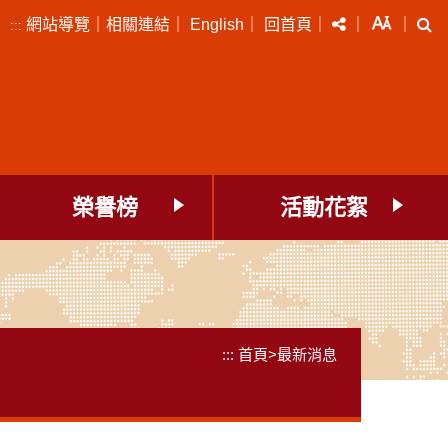
分享
字級
搜
網站導覽
｜
相關連結
｜
English
｜
回首頁
｜
｜
｜
:::
榮譽榜
活動花絮
:::
首頁
>
最新消息