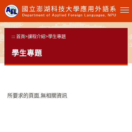
跳
到
主
要
內
:::
首頁
>
課程介紹
>
學生專題
容
區
學生專題
塊
所要求的頁面,無相關資訊