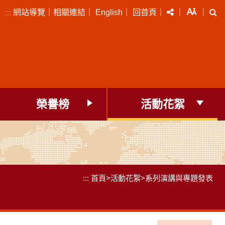
分享
字級
搜
網站導覽
｜
相關連結
｜
English
｜
回首頁
｜
｜
｜
:::
榮譽榜
活動花絮
:::
首頁
>
活動花絮
>
系列演講與專題發表