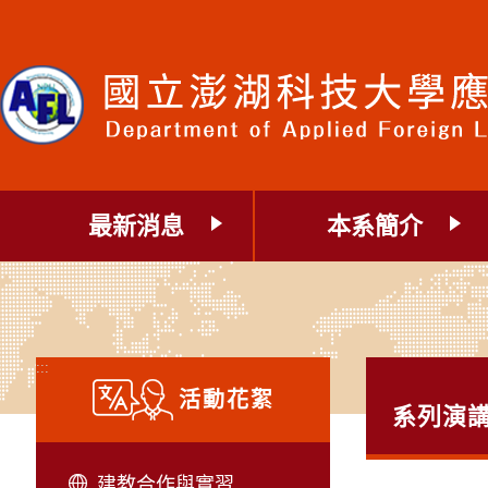
跳
到
主
要
內
容
區
塊
最新消息
本系簡介
:::
活動花絮
系列演
建教合作與實習