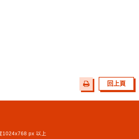
友
回上頁
善
列
印
024x768 px 以上