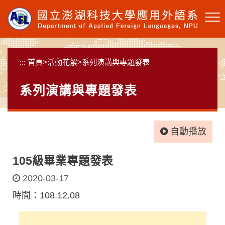
跳
到
主
要
內
:::
首頁
>
活動花絮
>
系列演講與專題發表
容
區
系列演講與專題發表
塊
自動播放
105級畢業專題發表
2020-03-17
時間：108.12.08