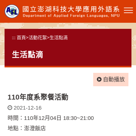
跳
到
主
要
內
:::
首頁
>
活動花絮
>
生活點滴
容
區
生活點滴
塊
自動播放
110年度系聚餐活動
2021-12-16
時間：110年12月04日 18:30~21:00
地點：澎澄飯店