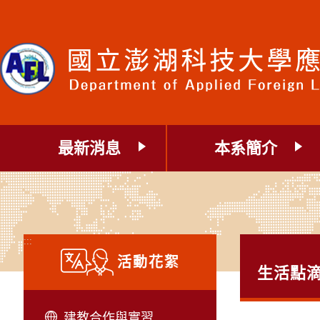
跳
到
主
要
內
容
區
塊
最新消息
本系簡介
:::
活動花絮
生活點
建教合作與實習