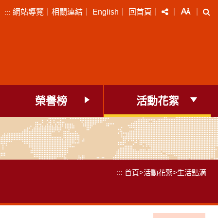
分享
字級
搜
網站導覽
｜
相關連結
｜
English
｜
回首頁
｜
｜
｜
:::
榮譽榜
活動花絮
:::
首頁
>
活動花絮
>
生活點滴