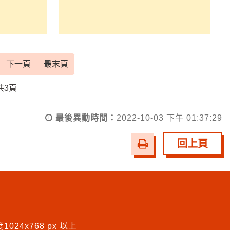
下一頁
最末頁
共3頁
最後異動時間：
2022-10-03 下午 01:37:29
友
回上頁
善
列
印
024x768 px 以上