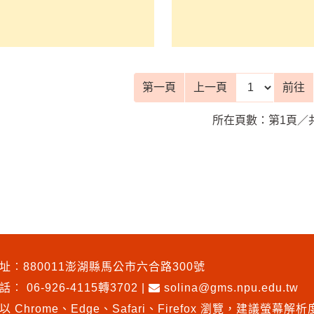
前往頁
第一頁
上一頁
前往
所在頁數：第1頁／
址︰880011澎湖縣馬公市六合路300號
電話︰
06-926-4115轉3702
|
solina@gms.npu.edu.tw
以 Chrome、Edge、Safari、Firefox 瀏覽
，
建議螢幕解析度1