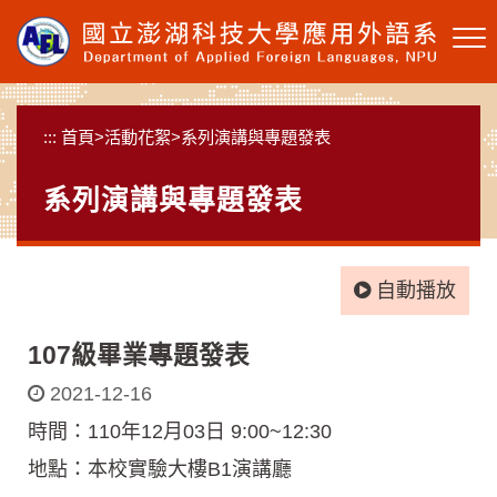
跳
到
主
要
內
:::
首頁
>
活動花絮
>
系列演講與專題發表
容
區
系列演講與專題發表
塊
自動播放
107級畢業專題發表
2021-12-16
時間：110年12月03日 9:00~12:30
地點：本校實驗大樓B1演講廳