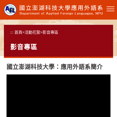
跳
到
主
要
內
:::
首頁
>
活動花絮
>
影音專區
容
區
影音專區
塊
國立澎湖科技大學：應用外語系簡介