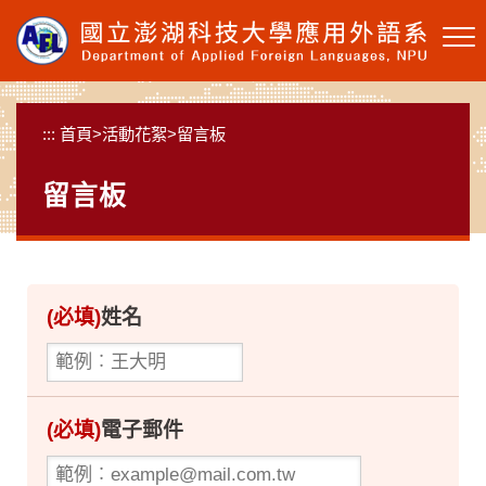
跳
到
主
要
內
:::
首頁
>
活動花絮
>
留言板
容
區
留言板
塊
(必填)
姓名
(必填)
電子郵件