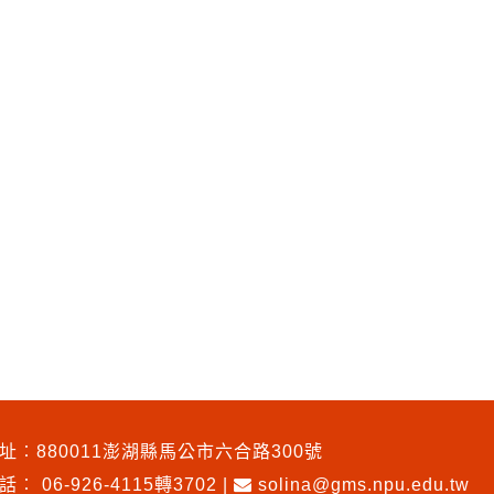
址︰880011澎湖縣馬公市六合路300號
電話︰
06-926-4115轉3702
|
solina@gms.npu.edu.tw