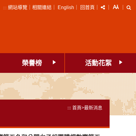
分享
字級
搜
網站導覽
｜
相關連結
｜
English
｜
回首頁
｜
｜
｜
:::
榮譽榜
活動花絮
:::
首頁
>
最新消息