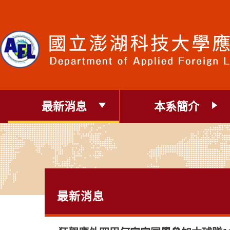
跳
到
主
要
內
容
區
塊
最新消息
本系簡介
最新消息