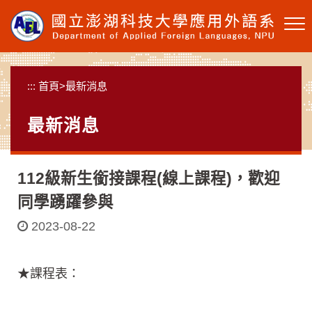
跳
到
主
要
內
:::
首頁
>
最新消息
容
區
最新消息
塊
112級新生銜接課程(線上課程)，歡迎
同學踴躍參與
2023-08-22
★課程表：