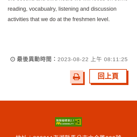
reading, vocabualry, listening and discussion
activities that we do at the freshmen level.
最後異動時間：
2023-08-22 上午 08:11:25
回上頁
友
善
列
印