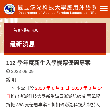
跳
到
主
要
內
:::
首頁
>
最新消息
容
區
最新消息
塊
112 學年度新生入學機票優惠專案
2023-08-09
說 明:
㇐、 本公司於
2023 年 8 月 1 日~2023 年 8 月 24
日
推出澎湖科技大學新生購買澎湖航線機 票單程
折抵 388 元優惠專案。折扣碼澎湖科技大學於入