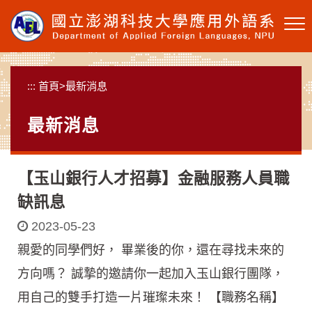
跳
到
主
要
內
:::
首頁
>
最新消息
容
區
最新消息
塊
【玉山銀行人才招募】金融服務人員職
缺訊息
2023-05-23
親愛的同學們好， 畢業後的你，還在尋找未來的
方向嗎？ 誠摯的邀請你一起加入玉山銀行團隊，
用自己的雙手打造一片璀璨未來！ 【職務名稱】