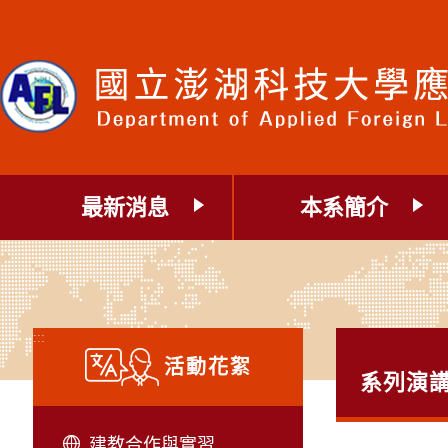
跳
到
主
要
內
容
區
塊
最新消息
本系簡介
:::
活動花絮
系列演
建教合作與實習