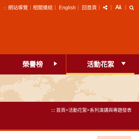
分享
字級
搜
網站導覽
｜
相關連結
｜
English
｜
回首頁
｜
｜
｜
:::
榮譽榜
活動花絮
:::
首頁
>
活動花絮
>
系列演講與專題發表