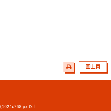
友
回上頁
善
列
印
024x768 px 以上