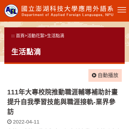
跳
到
主
要
內
:::
首頁
>
活動花絮
>
生活點滴
容
區
生活點滴
塊
自動播放
111年大專校院推動職涯輔導補助計畫
提升自我學習技能與職涯接軌-業界參
訪
2022-04-11