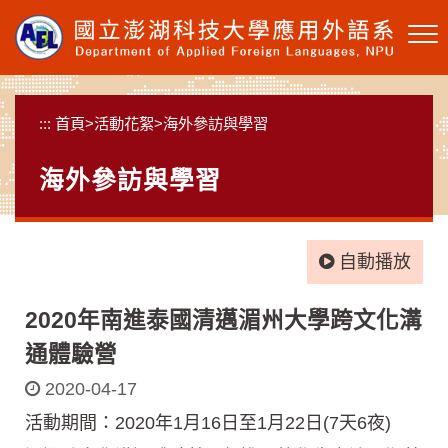
跳
到
主
要
內
:::
首頁
>
活動花絮
>
海外參訪與學習
容
區
海外參訪與學習
塊
自動播放
2020年南進泰國清邁湄州大學跨文化溝
通體驗營
2020-04-17
活動期間：2020年1月16日至1月22日(7天6夜)