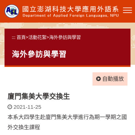
跳
到
主
要
內
:::
首頁
>
活動花絮
>
海外參訪與學習
容
區
海外參訪與學習
塊
自動播放
廈門集美大學交換生
2021-11-25
本系大四學生赴廈門集美大學進行為期一學期之國
外交換生課程