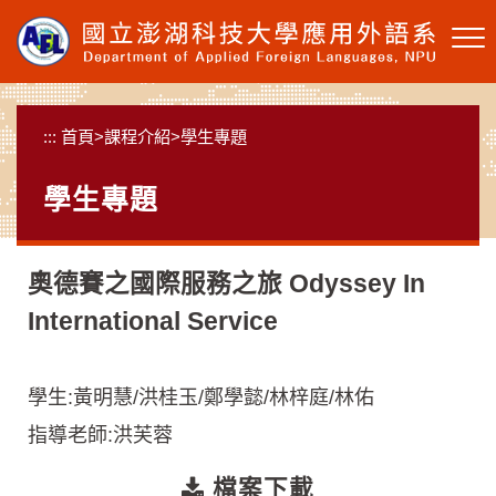
跳
到
主
要
內
:::
首頁
>
課程介紹
>
學生專題
容
區
學生專題
塊
奧德賽之國際服務之旅 Odyssey In
International Service
學生:黃明慧/洪桂玉/鄭學懿/林梓庭/林佑
指導老師:洪芙蓉
檔案下載