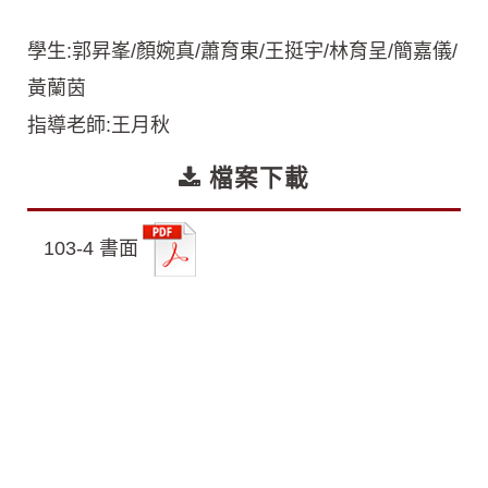
學生:郭昇峯/顏婉真/蕭育東/王挺宇/林育呈/簡嘉儀/
黃蘭茵
指導老師:王月秋
檔案下載
103-4 書面