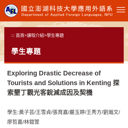
跳
到
主
要
內
:::
首頁
>
課程介紹
>
學生專題
容
區
學生專題
塊
Exploring Drastic Decrease of
Tourists and Solutions in Kenting 探
索墾丁觀光客銳減成因及契機
學生:黃子芸/王雪貞/張育嘉/嚴玉婷/王秀方/劉瀚文/
廖哲嘉/林鎧萱