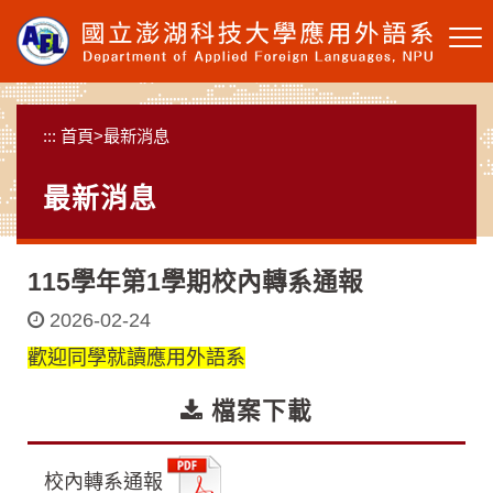
跳
到
主
要
內
:::
首頁
>
最新消息
容
區
最新消息
塊
115學年第1學期校內轉系通報
2026-02-24
歡迎同學就讀應用外語系
檔案下載
校內轉系通報