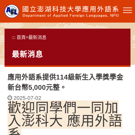
跳
到
主
要
內
:::
首頁
>
最新消息
容
區
最新消息
塊
應用外語系提供114級新生入學獎學金
新台幣5,000元整。
2025-07-02
歡迎同學們一同
加
入澎科大 應用外語
系