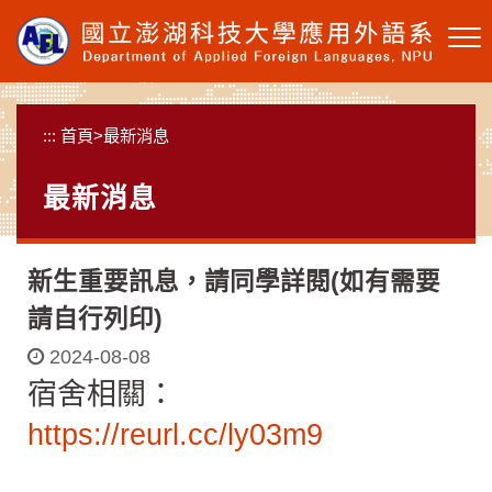
跳
到
主
要
內
:::
首頁
>
最新消息
容
區
最新消息
塊
新生重要訊息，請同學詳閱(如有需要
請自行列印)
2024-08-08
宿舍相關：
https://reurl.cc/ly03m9