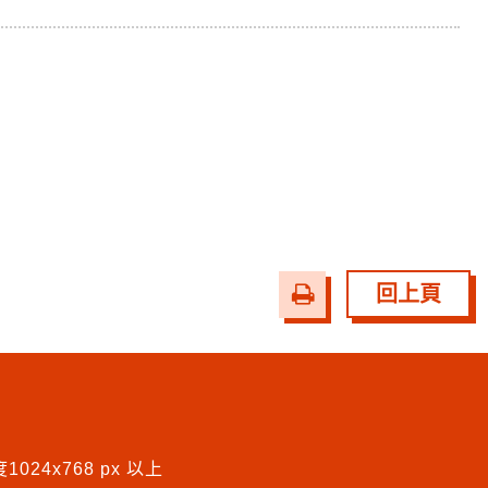
友
回上頁
善
列
印
024x768 px 以上