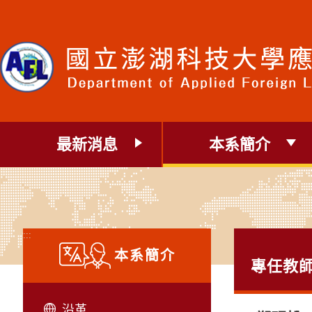
跳
到
主
要
內
容
區
塊
最新消息
本系簡介
:::
本系簡介
專任教
沿革