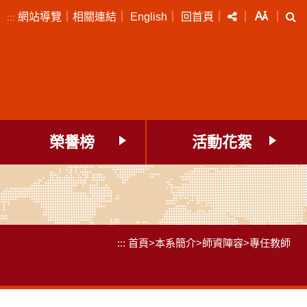
分享
字級
搜
網站導覽
｜
相關連結
｜
English
｜
回首頁
｜
｜
｜
:::
榮譽榜
活動花絮
:::
首頁
>
本系簡介
>
師資陣容
>
專任教師