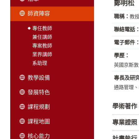
鄭明松
師資陣容
職稱：
教
專任教師
聯絡電話
兼任講師
電子郵件
專案教師
業界講師
學歷：
系助理
英國京斯敦
教學設備
專長及研
通路管理、
發展特色
學術著作
課程規劃
課程地圖
專業證照
核心能力
計畫執行