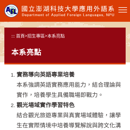
跳
到
主
要
內
:::
首頁
>
招生專區
>
本系亮點
容
區
本系亮點
塊
實務導向英語專業培養
本系強調英語實務應用能力，結合理論與
實作，培養學生具備職場即戰力。
觀光場域實作學習特色
結合觀光旅遊專業與真實場域體驗，讓學
生在實際情境中培養導覽解說與跨文化溝